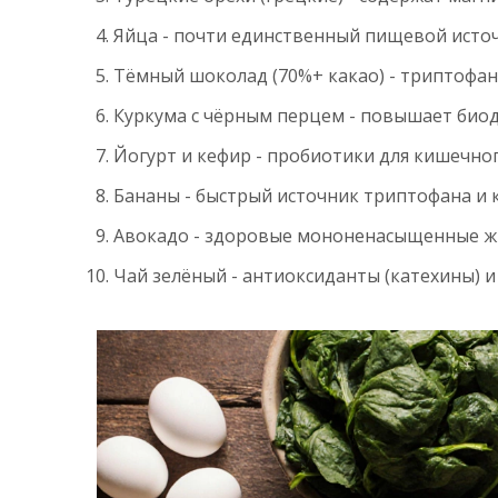
Яйца - почти единственный пищевой источ
Тёмный шоколад (70%+ какао) - триптофан
Куркума с чёрным перцем - повышает биод
Йогурт и кефир - пробиотики для кишечног
Бананы - быстрый источник триптофана и к
Авокадо - здоровые мононенасыщенные ж
Чай зелёный - антиоксиданты (катехины) и