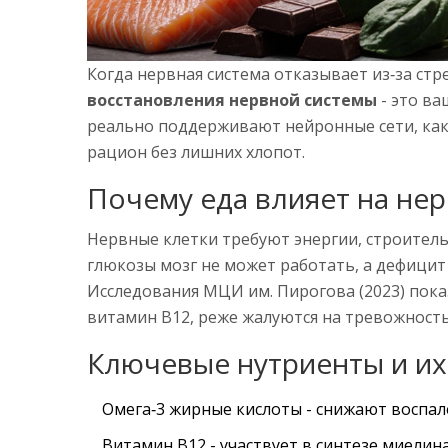
Когда нервная система отказывает из‑за стр
восстановления нервной системы
- это в
реально поддерживают нейронные сети, как
рацион без лишних хлопот.
Почему еда влияет на не
Нервные клетки требуют энергии, строитель
глюкозы мозг не может работать, а дефици
Исследования МЦИ им. Пирогова (2023) пока
витамин B12, реже жалуются на тревожность
Ключевые нутриенты и их
Омега‑3 жирные кислоты
- снижают воспал
Витамин B12
- участвует в синтезе миелин