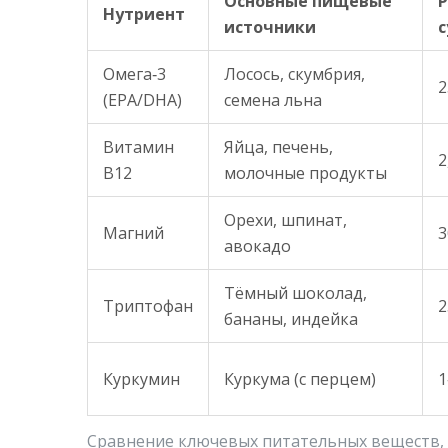
Основные пищевые
Нутриент
источники
с
Омега‑3
Лосось, скумбрия,
2
(EPA/DHA)
семена льна
Витамин
Яйца, печень,
2
B12
молочные продукты
Орехи, шпинат,
Магний
3
авокадо
Тёмный шоколад,
Триптофан
2
бананы, индейка
Куркумин
Куркума (с перцем)
1
Сравнение ключевых питательных веществ, 