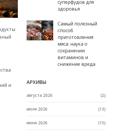
суперфудов для
здоровья
Самый полезный
родукты
способ
евный
приготовления
мяса: наука о
сохранении
витаминов и
снижение вреда
ества
АРХИВЫ
ний и
августа 2026
(2)
июля 2026
(13)
июня 2026
(15)