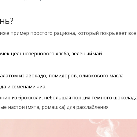
нь?
Ниже пример простого рациона, который покрывает все
очек цельнозернового хлеба, зелёный чай.
 салатом из авокадо, помидоров, оливкового масла.
да и семенами чиа.
рнир из брокколи, небольшая порция тёмного шоколада (
ые настои (мята, ромашка) для расслабления.