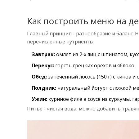
Как построить меню на де
Главный принцип - разнообразие и баланс. 
перечисленные нутриенты.
Завтрак:
омлет из 2‑х яиц с шпинатом, кус
Перекус:
горсть грецких орехов и яблоко.
Обед:
запечённый лосось (150 г) с киноа и
Полдник:
натуральный йогурт с ложкой мё
Ужин:
куриное филе в соусе из куркумы, га
Питьё - чистая вода, можно добавить травян