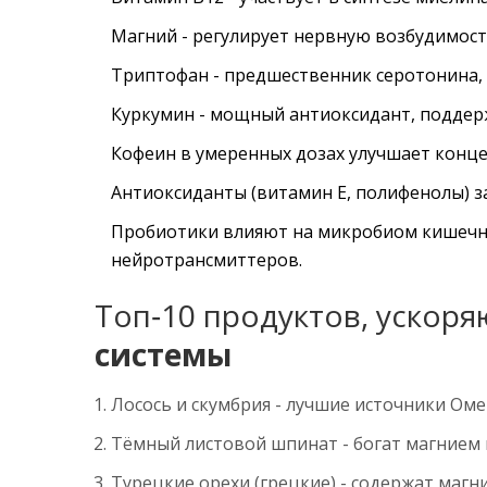
Магний
- регулирует нервную возбудимост
Триптофан
- предшественник серотонина, 
Куркумин
- мощный антиоксидант, поддер
Кофеин
в умеренных дозах улучшает конц
Антиоксиданты
(витамин E, полифенолы) з
Пробиотики
влияют на микробиом кишечни
нейротрансмиттеров.
Топ‑10 продуктов, ускор
системы
Лосось и скумбрия - лучшие источники Омег
Тёмный листовой шпинат - богат магнием 
Турецкие орехи (грецкие) - содержат магни