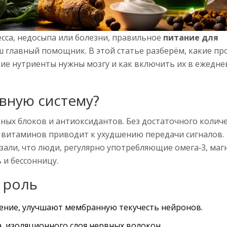
есса, недосыпа или болезни, правильное
питание для
аш главный помощник.
В этой статье разберём, какие п
ие нутриенты нужны мозгу и как включить их в ежедн
рвную систему?
ных блоков и антиоксидантов. Без достаточного колич
т витаминов приводит к ухудшению передачи сигналов.
зали, что люди, регулярно употребляющие омега‑3, маг
 и бессонницу.
 роль
ение, улучшают мембранную текучесть нейронов.
а, изоляционного слоя нервных волокон.