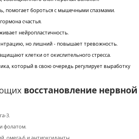
ь, помогает бороться с мышечными спазмами.
гормона счастья.
живает нейропластичность.
ентрацию, но лишний - повышает тревожность.
ащищают клетки от окислительного стресса.
ка, который в свою очередь регулирует выработку
яющих
восстановление нервной
а‑3.
и фолатом.
й, омега‑6 и антиоксиданты.