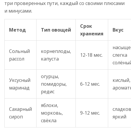
три проверенных пути, каждый со своими плюсами
и минусами.
Срок
Метод
Тип овощей
Вкус
хранения
насыще
Сольный
корнеплоды,
12-18 мес.
слегка
рассол
капуста
солёны
огурцы,
Уксусный
кислый,
помидоры,
6-12 мес.
маринад
аромат
редис
яблоки,
Сахарный
сладков
морковь,
9-12 мес.
сироп
яркий
свёкла