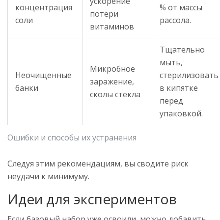
ускорение
концентрация
% от массы
потери
соли
рассола.
витаминов
Тщательно
мыть,
Микробное
Неочищенные
стерилизовать
заражение,
банки
в кипятке
сколы стекла
перед
упаковкой.
Ошибки и способы их устранения
Следуя этим рекомендациям, вы сводите риск
неудачи к минимуму.
Идеи для экспериментов
Если базовый набор уже освоили, можно добавить