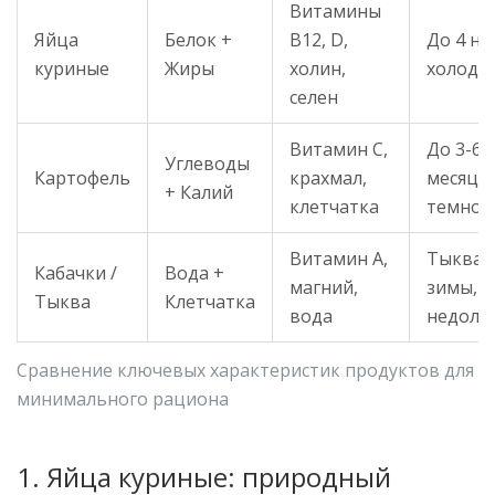
Витамины
Яйца
Белок +
B12, D,
До 4 не
куриные
Жиры
холин,
холоди
селен
Витамин C,
До 3-6
Углеводы
Картофель
крахмал,
месяце
+ Калий
клетчатка
темнот
Витамин A,
Тыква 
Кабачки /
Вода +
магний,
зимы, к
Тыква
Клетчатка
вода
недолг
Сравнение ключевых характеристик продуктов для
минимального рациона
1. Яйца куриные: природный