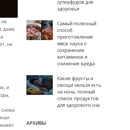
суперфудов для
здоровья
 не
Самый полезный
и, даже
способ
на
приготовления
мяса: наука о
ет, не
сохранении
витаминов и
снижение вреда
Какие фрукты и
овощи нельзя есть
х, и
на ночь: полный
оды,
список продуктов
для здорового сна
 снова
ачал
АРХИВЫ
 живёт