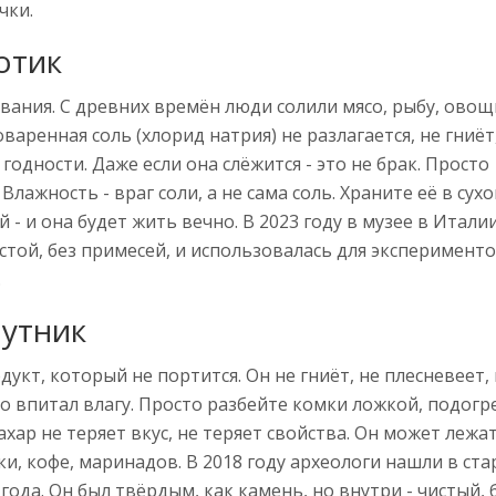
чки.
отик
ивания. С древних времён люди солили мясо, рыбу, овощ
варенная соль (хлорид натрия) не разлагается, не гниёт
годности. Даже если она слёжится - это не брак. Просто
лажность - враг соли, а не сама соль. Храните её в сух
 - и она будет жить вечно. В 2023 году в музее в Итал
стой, без примесей, и использовалась для эксперименто
.
путник
укт, который не портится. Он не гниёт, не плесневеет,
 что впитал влагу. Просто разбейте комки ложкой, подогр
хар не теряет вкус, не теряет свойства. Он может лежат
чки, кофе, маринадов. В 2018 году археологи нашли в ст
ода. Он был твёрдым, как камень, но внутри - чистый, 