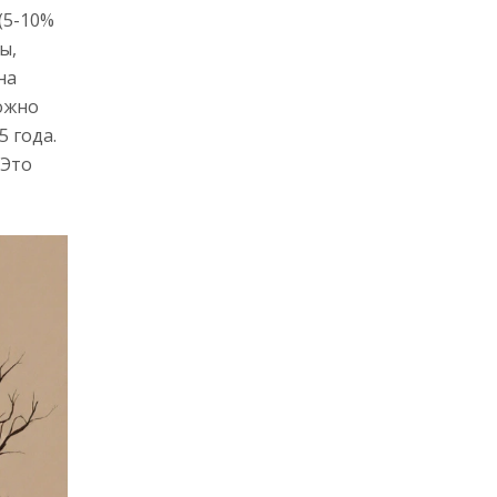
(5-10%
ы,
на
можно
5 года.
 Это