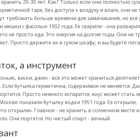
 хранить 20-30 лет. Как? Только если они полностью сух
герметичной таре, без доступа к воздуху и влаге, они не
гут требовать больше времени для замачивания, но всё
ли мешки с фасолью 1902 года. Её сварили - она разварил
это не просто еда. Это энергия на долгие годы. Они не 
ют. Просто держите их в сухом шкафу, и вы будете пита
ток, а инструмент
коньяк, виски, джин - всё это может храниться десятиле
 Если бутылка герметична, содержимое не меняется. Да
портится. Просто немного испарится, вкус может стать м
 Москве показали бутылку водки 1951 года. Её открыли,
что открыли». Главное - не хранить в солнечном месте и
ло. Они портятся. Но чистый спирт - вечный.
вант