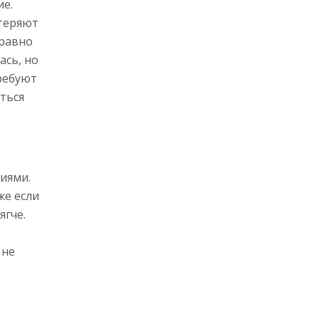
ие.
 теряют
 равно
ась, но
требуют
ться
тиями.
же если
ягче.
 не