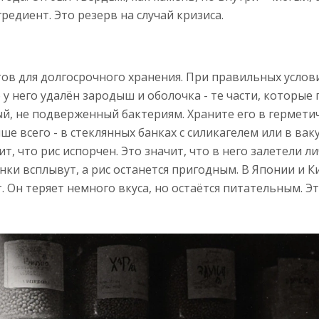
нгредиент. Это резерв на случай кризиса.
тов для долгосрочного хранения. При правильных услов
 у него удалён зародыш и оболочка - те части, которые 
ный, не подверженный бактериям. Храните его в гермети
ше всего - в стеклянных банках с силикагелем или в ва
ит, что рис испорчен. Это значит, что в него залетели л
ки всплывут, а рис останется пригодным. В Японии и К
. Он теряет немного вкуса, но остаётся питательным. Эт