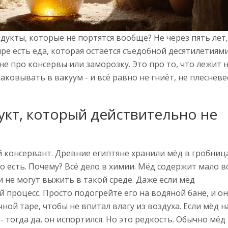
дукты, которые не портятся вообще? Не через пять лет,
мире есть еда, которая остаётся съедобной десятилетиям
не про консервы или заморозку. Это про то, что лежит 
аковывать в вакуум - и всё равно не гниёт, не плесневе
укт, который действительно не
й консервант. Древние египтяне хранили мёд в гробница
ло есть. Почему? Всё дело в химии. Мёд содержит мало в
 не могут выжить в такой среде. Даже если мёд
й процесс. Просто подогрейте его на водяной бане, и он
ной таре, чтобы не впитал влагу из воздуха. Если мёд н
- тогда да, он испортился. Но это редкость. Обычно мёд