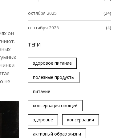
октября 2025
(24)
сентября 2025
(4)
иях он
гниют.
ТЕГИ
чных
куумных
здоровое питание
ичинки.
итае
полезные продукты
о не
питание
консервация овощей
здоровье
консервация
активный образ жизни