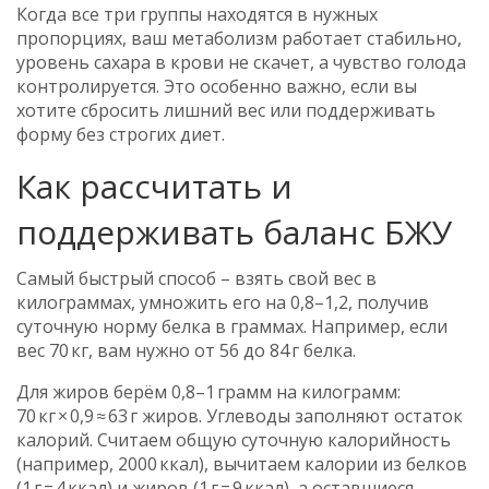
Когда все три группы находятся в нужных
пропорциях, ваш метаболизм работает стабильно,
уровень сахара в крови не скачет, а чувство голода
контролируется. Это особенно важно, если вы
хотите сбросить лишний вес или поддерживать
форму без строгих диет.
Как рассчитать и
поддерживать баланс БЖУ
Самый быстрый способ – взять свой вес в
килограммах, умножить его на 0,8–1,2, получив
суточную норму белка в граммах. Например, если
вес 70 кг, вам нужно от 56 до 84 г белка.
Для жиров берём 0,8–1 грамм на килограмм:
70 кг × 0,9 ≈ 63 г жиров. Углеводы заполняют остаток
калорий. Считаем общую суточную калорийность
(например, 2000 ккал), вычитаем калории из белков
(1 г = 4 ккал) и жиров (1 г = 9 ккал), а оставшиеся