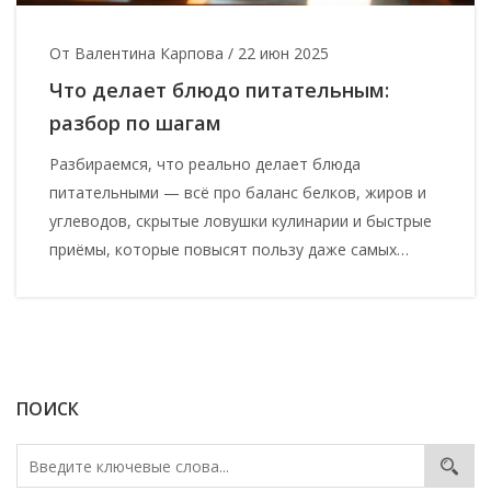
От Валентина Карпова
/
22 июн 2025
Что делает блюдо питательным:
разбор по шагам
Разбираемся, что реально делает блюда
питательными — всё про баланс белков, жиров и
углеводов, скрытые ловушки кулинарии и быстрые
приёмы, которые повысят пользу даже самых
обычных рецептов. Привожу наглядные примеры,
объясняю, как влияет способ приготовления на
ценность еды, и делюсь практическими лайфхаками
для кухни. Даже простая домашняя еда может
стать источником энергии и пользы, если подойти
ПОИСК
с умом! Присматриваемся к мифам и
заблуждениям, чтобы не купить «пустышку»
вместо полноценного блюда. Проверенные