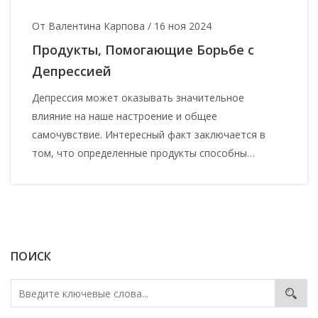
От Валентина Карпова
/
16 ноя 2024
Продукты, Помогающие Борьбе с
Депрессией
Депрессия может оказывать значительное
влияние на наше настроение и общее
самочувствие. Интересный факт заключается в
том, что определенные продукты способны
действительно улучшать наше психическое
состояние. В этой статье мы рассмотрим, как
определенные питательные вещества могут
влиять на наше эмоциональное здоровье. Узнайте
о продуктах, которые могут служить нашим
ПОИСК
естественным антидепрессантам, и позаботьтесь
о своем настроении с их помощью.