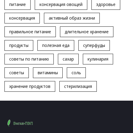
питание
консервация овощей
здоровье
консервация
активный образ жизни
правильное питание
длительное хранение
продукты
полезная еда
суперфуды
советы по питанию
сахар
кулинария
советы
витамины
соль
хранение продуктов
стерилизация