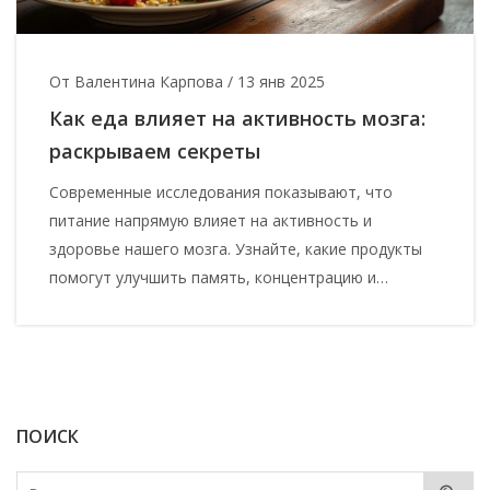
От Валентина Карпова
/
13 янв 2025
Как еда влияет на активность мозга:
раскрываем секреты
Современные исследования показывают, что
питание напрямую влияет на активность и
здоровье нашего мозга. Узнайте, какие продукты
помогут улучшить память, концентрацию и
поднять общий уровень энергии. Поговорим о
полезных жирах, антиоксидантах и витамино-
минеральных комплексах, их свойствах и влиянии
на когнитивные функции. Исследуйте, как простые
изменения в рационе могут сделать вашу жизнь
ПОИСК
более продуктивной и насыщенной. Стоит лишь
прислушаться к советам, подкрепленным научными