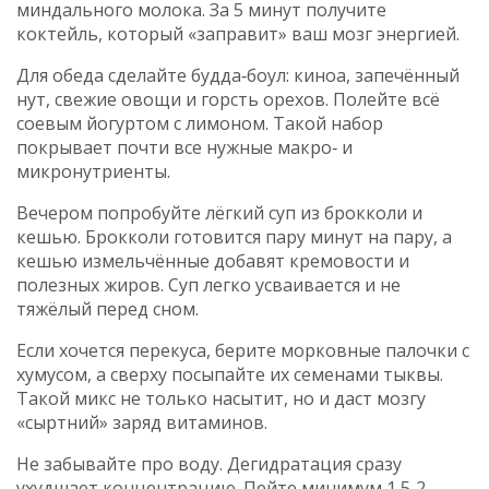
миндального молока. За 5 минут получите
коктейль, который «заправит» ваш мозг энергией.
Для обеда сделайте будда‑боул: киноа, запечённый
нут, свежие овощи и горсть орехов. Полейте всё
соевым йогуртом с лимоном. Такой набор
покрывает почти все нужные макро‑ и
микронутриенты.
Вечером попробуйте лёгкий суп из брокколи и
кешью. Брокколи готовится пару минут на пару, а
кешью измельчённые добавят кремовости и
полезных жиров. Суп легко усваивается и не
тяжёлый перед сном.
Если хочется перекуса, берите морковные палочки с
хумусом, а сверху посыпайте их семенами тыквы.
Такой микс не только насытит, но и даст мозгу
«сыртний» заряд витаминов.
Не забывайте про воду. Дегидратация сразу
ухудшает концентрацию. Пейте минимум 1,5‑2