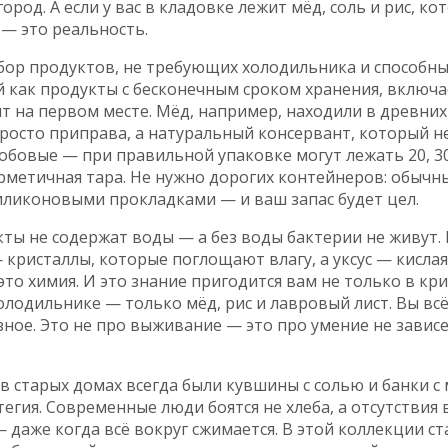
ород. А если у вас в кладовке лежит мёд, соль и рис, ко
 — это реальность.
бор продуктов, не требующих холодильника и способн
й как
продукты с бесконечным сроком хранения
, включа
оят на первом месте. Мёд, например, находили в древних
просто приправа, а натуральный консервант, который н
бобовые — при правильной упаковке могут лежать 20, 30,
герметичная тара. Не нужно дорогих контейнеров: обычн
иликоновыми прокладками — и ваш запас будет цел.
кты не содержат воды — а без воды бактерии не живут.
 кристаллы, которые поглощают влагу, а уксус — кислая
это химия. И это знание пригодится вам не только в кри
олодильнике — только мёд, рис и лавровый лист. Вы вс
зное. Это не про выживание — это про умение не зависе
в старых домах всегда были кувшины с солью и банки с
тегия. Современные люди боятся не хлеба, а отсутствия 
даже когда всё вокруг сжимается. В этой коллекции ст