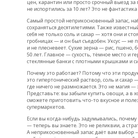
цен, карантин или просто срочный выезд за г
не испортились за 10 лет? Это не фантастика
Самый простой
неприкосновенный запас
,
на
сохраняться десятилетиями
. Также известны
себя не только соль и сахар — хотя они и ст
гробницах — и он был съедобен. Уксус — не 
и не плесневеет. Сухие зерна — рис, пшено, 
50 лет. Главное — сухость, тёмное место и 
стеклянные банки с плотными крышками и с
Почему это работает? Потому что эти проду
это гипертонический раствор, соль и сахар —
где ничего не размножается. Это не магия — 
Представьте: вы забыли купить овощи, а в х
сможете приготовить что-то вкусное и поле
супермаркетов.
Если вы когда-нибудь задумывались, почему 
— теперь вы знаете. Это не реликвии, а стра
А неприкосновенный запас даёт вам выбор — 