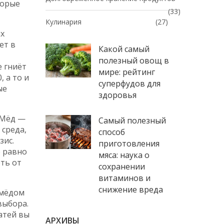
торые
(33)
Кулинария
(27)
ых
ет в
Какой самый
полезный овощ в
е гниёт
мире: рейтинг
 а то и
суперфудов для
ые
здоровья
 Мёд —
Самый полезный
 среда,
способ
зис.
приготовления
ё равно
мяса: наука о
ть от
сохранении
витаминов и
снижение вреда
 мёдом
выбора.
атей вы
АРХИВЫ