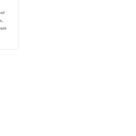
рые
ь,
ния