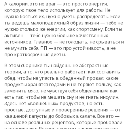
А
калории
,
это не враг — это просто энергия,
которую твое тело использует для работы
. Не
нужно бояться их, нужно уметь распределять. Если
ты ведешь малоподвижный образ жизни — тебе не
нужно столько же энергии, как спортсмену. Если ты
активен — тебе нужно больше качественных
источников. Главное — не голодать, не срываться и
не мучить себя. ПП — это про устойчивость, а не
про краткосрочные диеты.
В этом сборнике ты найдешь не абстрактные
теории, а то, что реально работает: как составить
обед, чтобы не упасть в обеденный провал; какие
продукты хранятся годами и не теряют пользу; как
заменить мясо, не чувствуя себя обделенным; как
есть так, чтобы не мешать сну и не гнать инсулин.
Здесь нет «волшебных» продуктов, но есть
простые, доступные и проверенные решения — от
квашеной капусты до бобовых в салате. Все это —
на основе реальных рецептов, которые пробовали
и оценивали в России, с учетом наших продуктов,