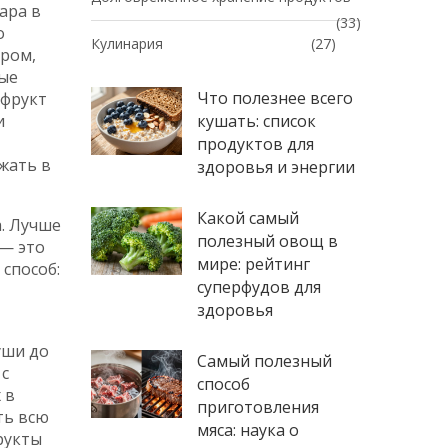
ара в
(33)
о
Кулинария
(27)
аром,
тые
Что полезнее всего
 фрукт
и
кушать: список
продуктов для
жать в
здоровья и энергии
Какой самый
а. Лучше
полезный овощ в
 — это
мире: рейтинг
способ:
суперфудов для
здоровья
уши до
Самый полезный
 с
способ
 в
приготовления
ть всю
мяса: наука о
рукты