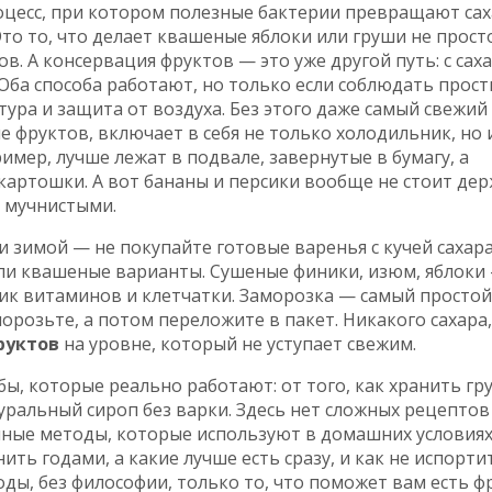
оцесс, при котором полезные бактерии превращают сах
 Это то, что делает квашеные яблоки или груши не прост
ов. А
консервация фруктов
— это уже другой путь: с сах
 Оба способа работают, но только если соблюдать прос
тура и защита от воздуха. Без этого даже самый свежий
е фруктов
,
включает в себя не только холодильник, но 
ример, лучше лежат в подвале, завернутые в бумагу, а
 картошки. А вот бананы и персики вообще не стоит дер
т мучнистыми.
и зимой — не покупайте готовые варенья с кучей сахар
ли квашеные варианты. Сушеные финики, изюм, яблоки
ик витаминов и клетчатки. Заморозка — самый простой 
орозьте, а потом переложите в пакет. Никакого сахара,
руктов
на уровне, который не уступает свежим.
ы, которые реально работают: от того, как хранить гр
туральный сироп без варки. Здесь нет сложных рецептов
ные методы, которые используют в домашних условиях
ить годами, а какие лучше есть сразу, и как не испорти
оды, без философии, только то, что поможет вам есть ф