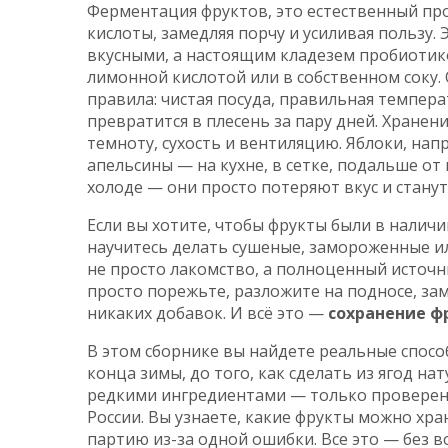
Ферментация фруктов
,
это естественный пр
кислоты, замедляя порчу и усиливая пользу
.
вкусными, а настоящим кладезем пробиотик
лимонной кислотой или в собственном соку.
правила: чистая посуда, правильная темпера
превратится в плесень за пару дней.
Хранени
темноту, сухость и вентиляцию
. Яблоки, нап
апельсины — на кухне, в сетке, подальше от
холоде — они просто потеряют вкус и стану
Если вы хотите, чтобы фрукты были в наличи
научитесь делать сушеные, замороженные и
не просто лакомство, а полноценный источн
просто порежьте, разложите на подносе, зам
никаких добавок. И всё это —
сохранение ф
В этом сборнике вы найдете реальные способ
конца зимы, до того, как сделать из ягод на
редкими ингредиентами — только проверен
России. Вы узнаете, какие фрукты можно хран
партию из-за одной ошибки. Все это — без в