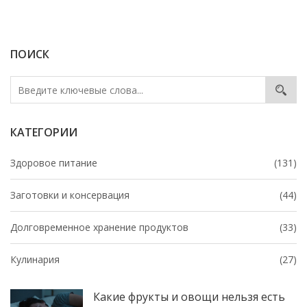
сохраняются, и как минимум масла делает пищу
легче для организма. Тут нет мифов — только
конкретика и понятные советы. Даже для самых
ПОИСК
занятых найдутся решения на каждый день.
КАТЕГОРИИ
Здоровое питание
(131)
Заготовки и консервация
(44)
Долговременное хранение продуктов
(33)
Кулинария
(27)
Какие фрукты и овощи нельзя есть