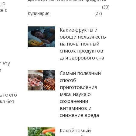
жно
(33)
е с
Кулинария
(27)
Какие фрукты и
овощи нельзя есть
на ночь: полный
список продуктов
для здорового сна
 эту
и
Самый полезный
способ
приготовления
мяса: наука о
ьте его
сохранении
ка без
витаминов и
снижение вреда
Какой самый