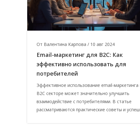
От Валентина Карпова
/
10 авг 2024
Email-маркетинг для B2C: Как
эффективно использовать для
потребителей
Эффективное использование email-маркетинга 
B2C секторе может значительно улучшить
взаимодействие с потребителями. В статье
рассматриваются практические советы и успе
стратегии, применимые в этой области. Читате
узнают, как заинтересовать своих клиентов че
электронные письма и повысить конверсии. В