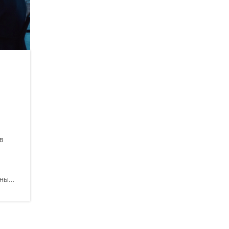
в
шные
ли
рез