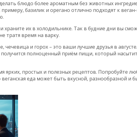
 сделать блюдо более ароматным без животных ингреди
 примеру, базилик и орегано отлично подходят к веган‑
ю.
и храните их в холодильнике. Так в будние дни вы смо
не тратя время на варку.
е, чечевица и горох – это ваши лучшие друзья в августе
с получится полноценный приём пищи, который насытит
мя ярких, простых и полезных рецептов. Попробуйте лю
 веганская еда может быть вкусной, разнообразной и б