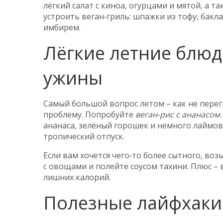
лёгкий салат с киноа, огурцами и мятой, а т
устроить веган‑гриль: шпажки из тофу, бакл
имбирем.
Лёгкие летние блюд
ужины
Самый большой вопрос летом – как не перег
проблему. Попробуйте
веган‑рис с ананасом
ананаса, зелёный горошек и немного лаймово
тропический отпуск.
Если вам хочется чего‑то более сытного, во
с овощами и полейте соусом тахини. Плюс – 
лишних калорий.
Полезные лайфхаки 