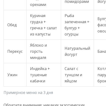
помидорами
йог
орехами
Куриная
Рыба
Булг
грудка +
запеченная +
Обед
фас
гречка + салат
булгур +
ово
из капусты
огурцы
Яблоко и
Натуральный
Перекус
горсть
Бан
йогурт
миндаля
Индейка +
Салат с
Кот
Ужин
тушеные
тунцом и
пару
кабачки
яйцом
бро
Примерное меню на 3 дня
Обратите внимание: никаких экзотических