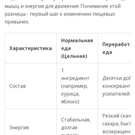
мышц и энергии для движения. Понимание этой
разницы - первый шаг к изменению пищевых
привычек.
Нормальная
Переработа
Характеристика
еда
еда
(Цельная)
1
ингредиент
Десятки доба
Состав
(например,
консервантов
курица,
усилителей в
яблоко)
Резкий скачо
Стабильная,
сахара, быст
Энергия
долгая
возвращени