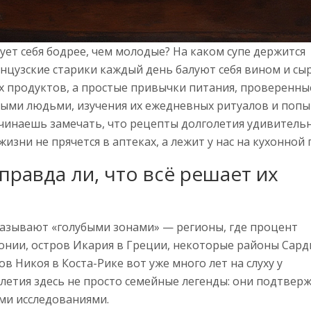
ует себя бодрее, чем молодые? На каком супе держится
анцузские старики каждый день балуют себя вином и сы
х продуктов, а простые привычки питания, проверенны
ыми людьми, изучения их ежедневных ритуалов и поп
ачинаешь замечать, что рецепты долголетия удивитель
изни не прячется в аптеках, а лежит у нас на кухонной 
правда ли, что всё решает их
 называют «голубыми зонами» — регионы, где процент
онии, остров Икария в Греции, некоторые районы Сард
 Никоя в Коста-Рике вот уже много лет на слуху у
летия здесь не просто семейные легенды: они подтвер
и исследованиями.