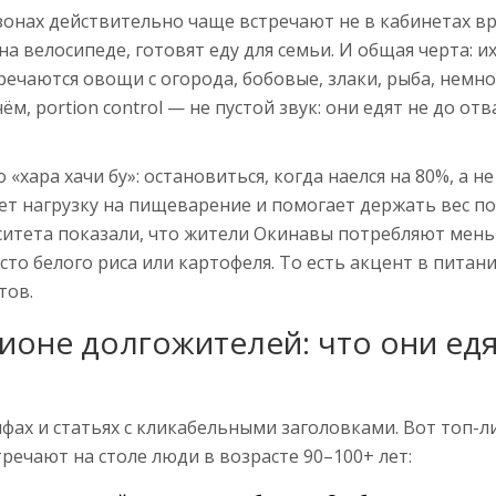
зонах действительно чаще встречают не в кабинетах вр
на велосипеде, готовят еду для семьи. И общая черта: их
речаются овощи с огорода, бобовые, злаки, рыба, немно
, portion control — не пустой звук: они едят не до отва
хара хачи бу»: остановиться, когда наелся на 80%, а н
ет нагрузку на пищеварение и помогает держать вес п
ситета показали, что жители Окинавы потребляют мен
то белого риса или картофеля. То есть акцент в питани
тов.
ионе долгожителей: что они едя
фах и статьях с кликабельными заголовками. Вот топ-л
речают на столе люди в возрасте 90–100+ лет: