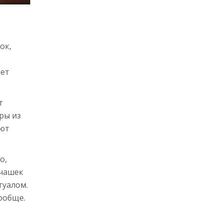
ок,
ает
т
ры из
ают
о,
 чашек
туалом.
ообще.