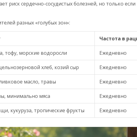
ает риск сердечно-сосудистых болезней, но только если
телей разных «голубых зон»:
т
Частота в рац
а, тофу, морские водоросли
Ежедневно
цельнозерновой хлеб, козий сыр
Ежедневно
ливковое масло, травы
Ежедневно
пы, минимально мяса
Ежедневно
ощи, кукуруза, тропические фрукты
Ежедневно