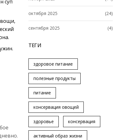
н суп
октября 2025
(24)
овощи,
сентября 2025
(4)
ческий
она.
ТЕГИ
 ужин.
здоровое питание
полезные продукты
питание
консервация овощей
здоровье
консервация
обое
дневно.
активный образ жизни