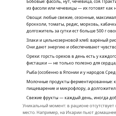
Бобовые: фасоль, нут, чечевица, соя. Прак
из фасоли или чечевицы — их готовят как н
Овощи: любые свежие, сезонные, максима
брокколи, томаты, редис, морковь, кабачк
долгожитель за сутки ест больше 500 г о
Злаки и цельнозерновой хлеб: варёный рис,
Они дают энергию и обеспечивают чувство
Орехи: горсть орехов в день есть у каждо
фисташки — не только полезно для сердца, 
Рыба (особенно в Японии и у народов Сред
Молочные продукты ферментированные: ке
пищеварение и микрофлору, а долгожители
Свежие фрукты — каждый день, иногда до
Уникальный момент: в рационе отсутствует 
место. Например, на Икарии пьют домашнее с