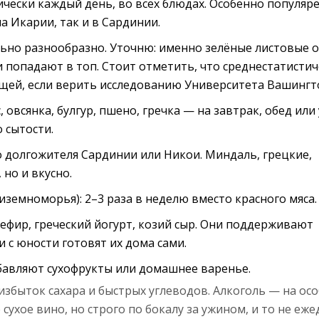
тически каждый день, во всех блюдах. Особенно популяре
а Икарии, так и в Сардинии.
льно разнообразно. Уточню: именно зелёные листовые 
и попадают в топ. Стоит отметить, что среднестатисти
вощей, если верить исследованию Университета Вашингт
 овсянка, булгур, пшено, гречка — на завтрак, обед или
 сытости.
го долгожителя Сардинии или Никои. Миндаль, грецкие,
но и вкусно.
иземноморья): 2–3 раза в неделю вместо красного мяса.
фир, греческий йогурт, козий сыр. Они поддерживают
 с юности готовят их дома сами.
бавляют сухофрукты или домашнее варенье.
избыток сахара и быстрых углеводов. Алкоголь — на ос
ухое вино, но строго по бокалу за ужином, и то не еже