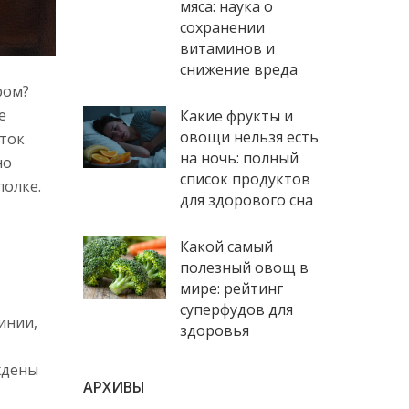
мяса: наука о
сохранении
витаминов и
снижение вреда
ром?
е
Какие фрукты и
овощи нельзя есть
ыток
на ночь: полный
но
список продуктов
полке.
для здорового сна
Какой самый
полезный овощ в
мире: рейтинг
суперфудов для
инии,
здоровья
ждены
АРХИВЫ