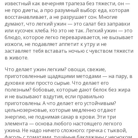
известный как
вечерняя трапеза без тяжести
, он —
не про диеты, а про разумный выбор: еда, которая
восстанавливает, а не разрушает сон.
Многие
думают, что легкий ужин — это салат без заправки
или кусочек хлеба. Но это не так. Легкий ужин — это
блюдо, которое легко переваривается, не вызывает
изжоги, не подавляет аппетит к утру и не
заставляет тебя вставать ночью с чувством тяжести
в животе.
Что делает ужин легким?
овощи
,
свежие,
приготовленные щадящими методами — на пару, в
духовке или просто сырые
. Что делает его
полезным?
бобовые
,
которые дают белок без жира
и не вызывают вздутия, если правильно
приготовлены
. А что делает его устойчивым?
цельнозерновые
,
которые медленно отдают
энергию, не поднимая сахар в крови
. Эти три
элемента — основа любого настоящего легкого
ужина. Не надо ничего сложного: гречка с тыквой,
фасоль с томатами, тушёные баклажаны с чесноком,