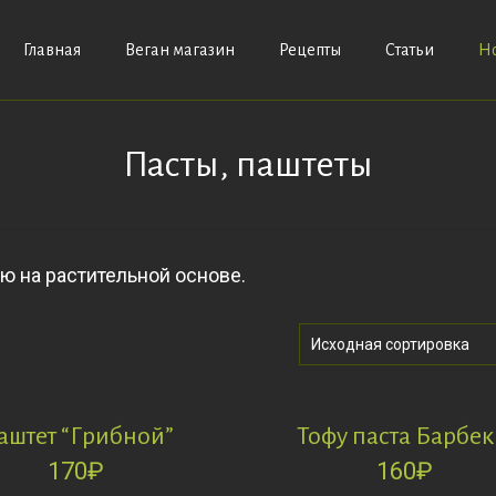
Главная
Веган магазин
Рецепты
Статьи
Н
Пасты, паштеты
ю на растительной основе.
аштет “Грибной”
Тофу паста Барбе
170
₽
160
₽