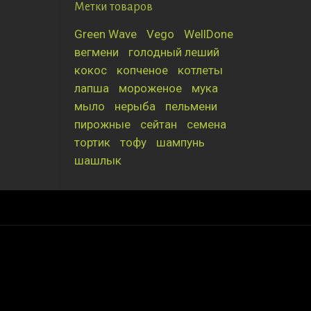
Метки товаров
Green Wave
Vego
WellDone
вегмени
голодный леший
кокос
копченое
котлеты
лапша
мороженое
мука
мыло
нерыба
пельмени
пирожные
сейтан
семена
тортик
тофу
шампунь
шашлык