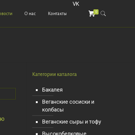
VK
0
овости
О нас
Контакты
Категории каталога
Бакалея
Веганские сосиски и
колбасы
кю
Веганские сыры и тофу
Высокобелковые