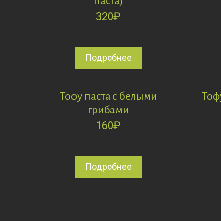
паста)
320
₽
Подробнее
Тофу паста с белыми
Тоф
грибами
160
₽
Подробнее