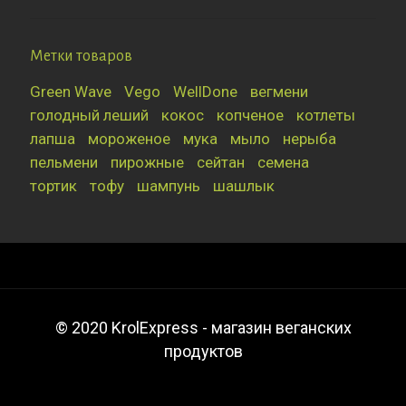
Метки товаров
Green Wave
Vego
WellDone
вегмени
голодный леший
кокос
копченое
котлеты
лапша
мороженое
мука
мыло
нерыба
пельмени
пирожные
сейтан
семена
тортик
тофу
шампунь
шашлык
© 2020 KrolExpress - магазин веганских
продуктов