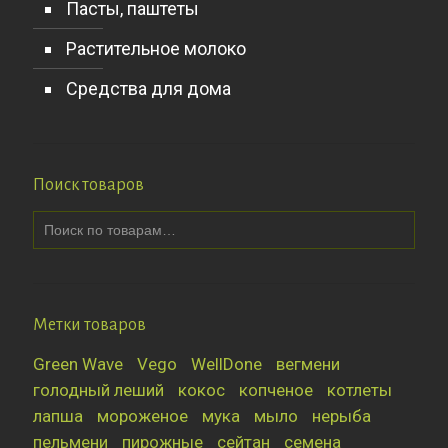
Пасты, паштеты
Растительное молоко
Средства для дома
Поиск товаров
Метки товаров
Green Wave
Vego
WellDone
вегмени
голодный леший
кокос
копченое
котлеты
лапша
мороженое
мука
мыло
нерыба
пельмени
пирожные
сейтан
семена