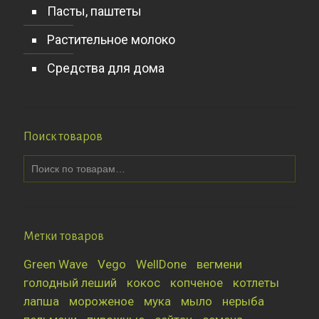
Пасты, паштеты
Растительное молоко
Средства для дома
Поиск товаров
Метки товаров
Green Wave
Vego
WellDone
вегмени
голодный леший
кокос
копченое
котлеты
лапша
мороженое
мука
мыло
нерыба