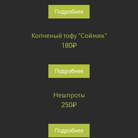
Подробнее
Копченый тофу “Соймик”
180
₽
Подробнее
Нешпроты
250
₽
Подробнее