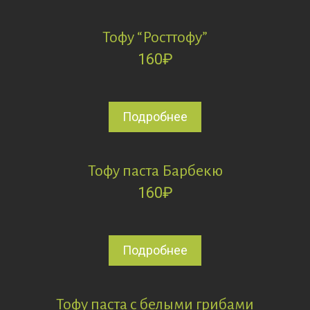
Тофу “Росттофу”
160
₽
Подробнее
Тофу паста Барбекю
160
₽
Подробнее
Тофу паста с белыми грибами